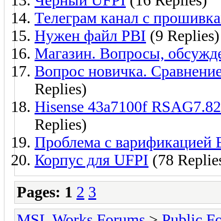
Черный UFPI
(16 Replies)
Телеграм канал с прошивк
Нужен файл PBI
(9 Replies)
Магазин. Вопросы, обсужд
Вопрос новичка. Сравнение
Replies)
Hisense 43a7100f RSAG7.8
Replies)
Проблема с варификацие
Корпус для UFPI
(78 Replie
Pages:
1
2
3
MSL Works Forums
>
Public F