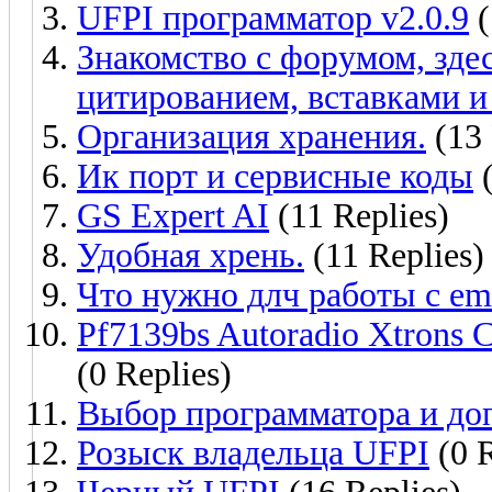
UFPI программатор v2.0.9
(
Знакомство с форумом, зде
цитированием, вставками и 
Организация хранения.
(13 
Ик порт и сервисные коды
(
GS Expert AI
(11 Replies)
Удобная хрень.
(11 Replies)
Что нужно длч работы с em
Pf7139bs Autoradio Xtrons 
(0 Replies)
Выбор программатора и до
Розыск владельца UFPI
(0 R