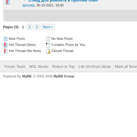
Стенд для ремонта и прогона main
Igorstep
,
30-10-2021, 18:06
Pages (3):
1
2
3
Next »
New Posts
No New Posts
Hot Thread (New)
Contains Posts by You
Hot Thread (No New)
Closed Thread
Forum Team
MSL Works
Return to Top
Lite (Archive) Mode
Mark all for
Powered By
MyBB
, © 2002-2026
MyBB Group
.