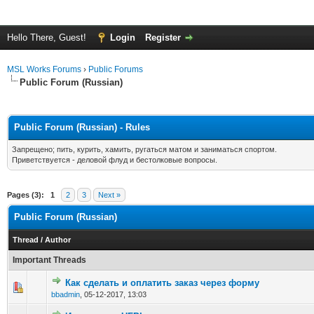
Hello There, Guest!
Login
Register
MSL Works Forums
›
Public Forums
Public Forum (Russian)
Public Forum (Russian) - Rules
Запрещено; пить, курить, хамить, ругаться матом и заниматься спортом.
Приветствуется - деловой флуд и бестолковые вопросы.
Pages (3):
1
2
3
Next »
Public Forum (Russian)
Thread
/
Author
Important Threads
Как сделать и оплатить заказ через форму
bbadmin
,
05-12-2017, 13:03