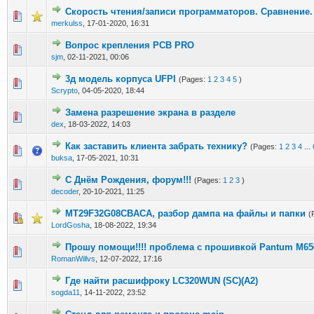
Скорость чтения/записи программаторов. Сравнение.
merkulss
,
17-01-2020, 16:31
Вопрос крепления PCB PRO
sjm
,
02-11-2021, 00:06
3д модель корпуса UFPI
(Pages:
1
2
3
4
5
)
Scrypto
,
04-05-2020, 18:44
Замена разрешение экрана в разделе
dex
,
18-03-2022, 14:03
Как заставить клиента забрать технику?
(Pages:
1
2
3
4
...
buksa
,
17-05-2021, 10:31
С Днём Рождения, форум!!!
(Pages:
1
2
3
)
decoder
,
20-10-2021, 11:25
MT29F32G08CBACA, разбор дампа на файлы и папки
(
LordGosha
,
18-08-2022, 19:34
Прошу помощи!!!! проблема с прошивкой Pantum M65
RomanWillvs
,
12-07-2022, 17:16
Где найти расшифроку LC320WUN (SC)(A2)
sogda11
,
14-11-2022, 23:52