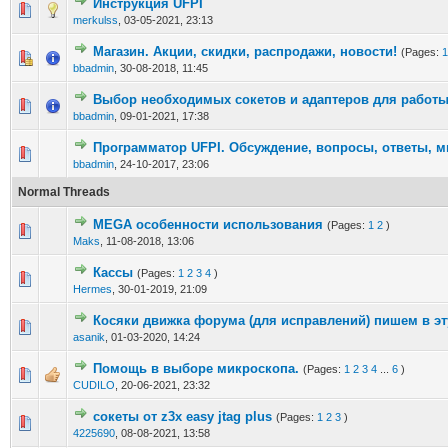
Инструкция UFPI
merkulss
,
03-05-2021, 23:13
Магазин. Акции, скидки, распродажи, новости!
(Pages:
1
bbadmin
,
30-08-2018, 11:45
Выбор необходимых сокетов и адаптеров для работ
bbadmin
,
09-01-2021, 17:38
Программатор UFPI. Обсуждение, вопросы, ответы, м
bbadmin
,
24-10-2017, 23:06
Normal Threads
MEGA особенности использования
(Pages:
1
2
)
Maks
,
11-08-2018, 13:06
Кассы
(Pages:
1
2
3
4
)
Hermes
,
30-01-2019, 21:09
Косяки движка форума (для исправлений) пишем в эт
asanik
,
01-03-2020, 14:24
Помощь в выборе микроскопа.
(Pages:
1
2
3
4
...
6
)
CUDILO
,
20-06-2021, 23:32
сокеты от z3x easy jtag plus
(Pages:
1
2
3
)
4225690
,
08-08-2021, 13:58