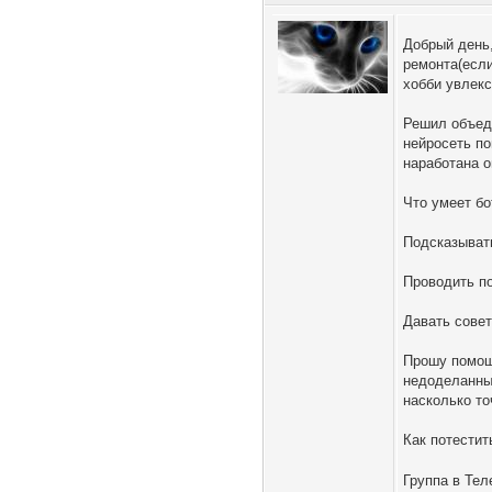
Добрый день,
ремонта(если
хобби увлек
Решил объеди
нейросеть по
наработана о
Что умеет бо
Подсказыват
Проводить по
Давать совет
Прошу помощи
недоделанные
насколько то
Как потестит
Группа в Тел