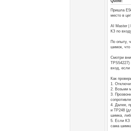
Quote:
Пришла E50
место в це
AI Master 
КЗ по вход
По опыту, 
шимок, что
Смотри вни
TPS54227) 
вход, если
Как провер
1. Отключи
2. Возьми 
3. Прозвон
сопротивле
4. Далее, 
и TP248 (дл
шимка, либ
5. Если КЗ
сама шимка