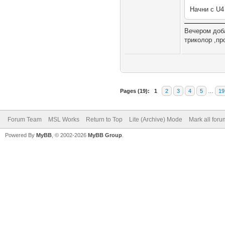
Начни с U4
Вечером доба
триколор ,пр
Pages (19):
1
2
3
4
5
…
19
Forum Team
MSL Works
Return to Top
Lite (Archive) Mode
Mark all for
Powered By
MyBB
, © 2002-2026
MyBB Group
.