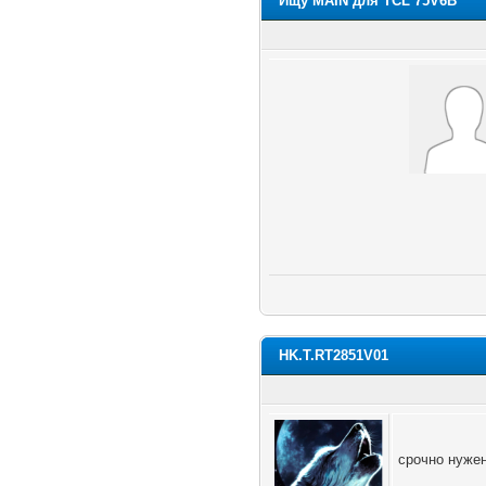
Ищу MAIN для TCL 75V6B
HK.T.RT2851V01
срочно нуже