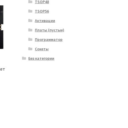
TSOP48
TSOP56
Активации
Платы (пустые)
Программатор
Сокеты
Без категории
кет