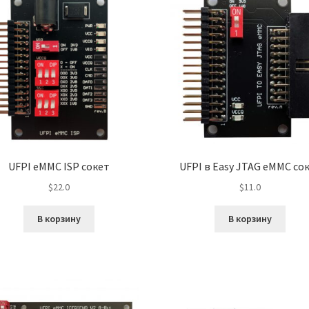
UFPI eMMC ISP сокет
UFPI в Easy JTAG eMMC со
$
22.0
$
11.0
В корзину
В корзину