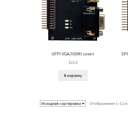
UFPI VGA/HDMI сокет
SPI
$
22.0
В корзину
Отображение 1–12 из