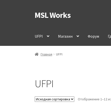
MSL Works
Перейти
Перейти
к
к
навигации
содержимому
UFPI
Магазин
Форум
Г
Главная
UFPI
UFPI
Отображение 1–12 из