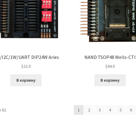
/I2C/1W/UART DIP24W Aries
NAND TSOP48 Wells-CTI
$
22.0
$
44.0
В корзину
В корзину
 62
1
2
3
4
5
6