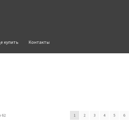
де купить
Контакты
 62
1
2
3
4
5
6