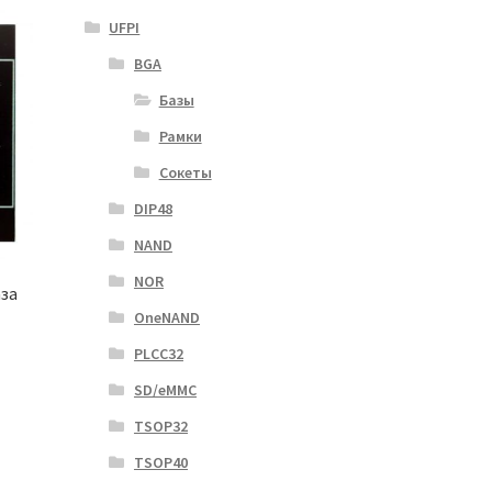
UFPI
BGA
Базы
Рамки
Сокеты
DIP48
NAND
NOR
аза
OneNAND
PLCC32
SD/eMMC
TSOP32
TSOP40