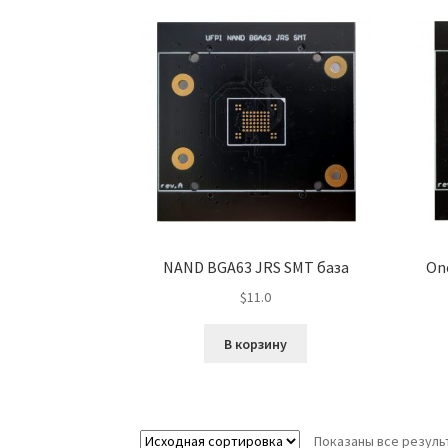
NAND BGA63 JRS SMT база
On
$
11.0
В корзину
Показаны все результ