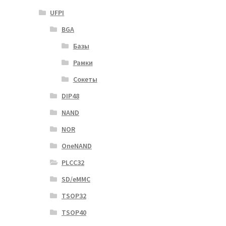
UFPI
BGA
Базы
Рамки
Сокеты
DIP48
NAND
NOR
OneNAND
PLCC32
SD/eMMC
TSOP32
TSOP40