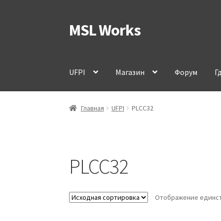
MSL Works
Перейти
Перейти
к
к
навигации
содержимому
UFPI
Магазин
Форум
Г
Главная
UFPI
PLCC32
PLCC32
Отображение единст