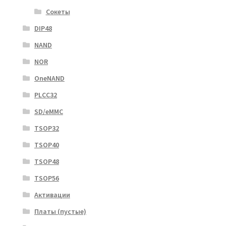
Сокеты
DIP48
NAND
NOR
OneNAND
PLCC32
SD/eMMC
TSOP32
TSOP40
TSOP48
TSOP56
Активации
Платы (пустые)