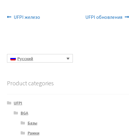
Навигация
Предыдущая
Следующая
UFPI железо
UFPI обновления
запись:
запись:
по
записям
Русский
Product categories
UFPI
BGA
Базы
Рамки