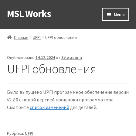
MSL Works
Перейти
Перейти
Меню
к
к
навигации
содержимому
Развер
UFPI
вложен
Главная
UFPI
UFPI обновления
меню
Развер
Магазин
вложен
Опубликовано
14.12.2024
от
Site admin
меню
Форум
UFPI обновления
Где купить
Было выпущено UPFI программное обеспечение версии
Контакты
v2.2.0 с новой версией прошивки программатора.
Смотрите
список изменений
для деталей.
Рубрика:
UFPI